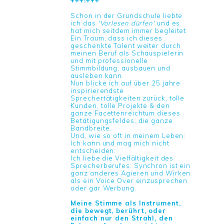
+++!+++
Schon in der Grundschule liebte
ich das
'Vorlesen dürfen'
und es
hat mich seitdem immer begleitet.
Ein Traum, dass ich dieses
geschenkte Talent weiter durch
meinen Beruf als Schauspielerin
und mit professionelle
Stimmbildung, ausbauen und
ausleben kann.
Nun blicke ich auf über 25 jahre
inspirierendste
Sprechertätigkeiten zurück, tolle
Kunden, tolle Projekte & den
ganze Facettenreichtum dieses
Betätigungsfeldes, die ganze
Bandbreite.
Und, wie so oft in meinem Leben:
Ich kann und mag mich nicht
entscheiden:
Ich liebe die Vielfältigkeit des
Sprecherberufes: Synchron ist ein
ganz anderes Agieren und Wirken
als ein Voice Over einzusprechen
oder gar Werbung.
Meine Stimme als Instrument,
die bewegt, berührt, oder
einfach nur den Strahl, den