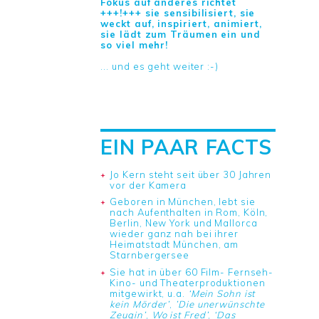
Fokus auf anderes richtet
+++!+++ sie sensibilisiert, sie
weckt auf, inspiriert, animiert,
sie lädt zum Träumen ein und
so viel mehr!
... und es geht weiter :-)
EIN PAAR FACTS
Jo Kern steht seit über 30 Jahren
vor der Kamera
Geboren in München, lebt sie
nach Aufenthalten in Rom, Köln,
Berlin, New York und Mallorca
wieder ganz nah bei ihrer
Heimatstadt München, am
Starnbergersee
Sie hat in über 60 Film- Fernseh-
Kino- und Theaterproduktionen
mitgewirkt, u.a.
‘Mein Sohn ist
kein Mörder’
,
’Die unerwünschte
Zeugin’
,
Wo ist Fred’
,
‘Das