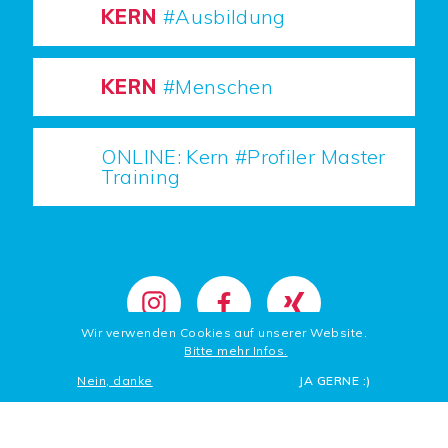
KERN
#Ausbildung
KERN
#Menschen
ONLINE: Kern #Profiler Master
Training
Wir verwenden Cookies auf unserer Website.
Bitte mehr Infos.
Nein, danke
JA GERNE :)
Footer
INSTAGRAM
FACEBOOK
PODCAST
Left
Footer
Datenschutz
Impressum
© 2024 Jo Kern