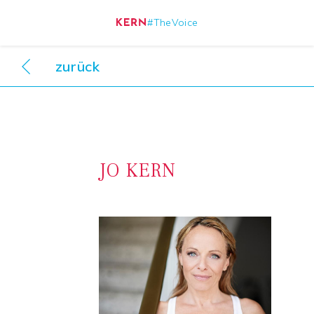
#TheVoice
Direkt
zurück
zum
Über Kern Essenz
Inhalt
Referenzen
Feedback
JO KERN
News und Veranstaltungen
Podcast, Audios
Blog