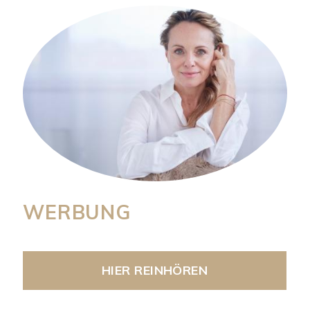
KONTAKT +++!+++ Hello Jo
Hörspiele | Computergames
Industry | Image | Trailer
english speaking
WERBUNG
HIER REINHÖREN